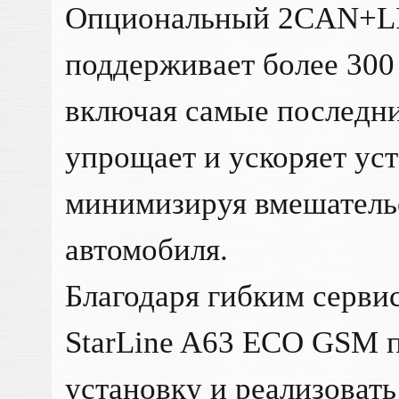
Опциональный 2CAN+L
поддерживает более 300
включая самые последн
упрощает и ускоряет ус
минимизируя вмешательс
автомобиля.
Благодаря гибким серви
StarLine A63 ECO GSM п
установку и реализоват