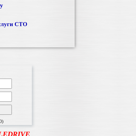
ку
слуги СТО
0)
BLEDRIVE