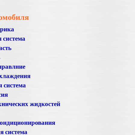
омобиля
трика
 система
асть
ь
правлние
охлаждения
 система
сия
хнических жидкостей
кондиционирования
я система