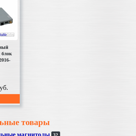
ный
 блок
2016-
-2018)
 (2016-
SION /
2016)
уб.
+64 ГБ)
.1
)
ьные товары
льные магнитолы
32