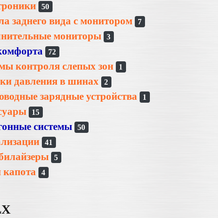
троники
50
ла заднего вида с монитором
7
нительные мониторы
3
комфорта
72
мы контроля слепых зон
1
ки давления в шинах
2
оводные зарядные устройства
1
суары
15
гонные системы
50
ализации
41
билайзеры
5
 капота
4
LX