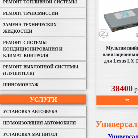
РЕМОНТ ТОПЛИВНОЙ СИСТЕМЫ
РЕМОНТ ТРАНСМИССИИ
ЗАМЕНА ТЕХНИЧЕСКИХ
ЖИДКОСТЕЙ
РЕМОНТ СИСТЕМЫ
Мультимедий
КОНДИЦИОНИРОВАНИЯ И
навигационный
КЛИМАТ-КОНТРОЛЯ
для Lexus LX (
2019) / RX (2015
РЕМОНТ ВЫХЛОПНОЙ СИСТЕМЫ
экран 12.3 in / GS
(ГЛУШИТЕЛЯ)
2019) HIGH VER
ШИНОМОНТАЖ
38400
LS (2016) / IS (
р
экран 10.3 in (4
УСЛУГИ
на Android 8
(SDB5805 
УСТАНОВКА АВТОЗВУКА
Универсал
ШУМОИЗОЛЯЦИЯ АВТОМОБИЛЯ
УСТАНОВКА МАГНИТОЛ
Универса