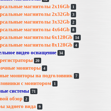
рсальные магнитолы 2x16Gb
1
рсальные магнитолы 2x32Gb
3
рсальные магнитолы 3x32Gb
2
рсальные магнитолы 4x64Gb
8
рсальные магнитолы 6x128Gb
14
рсальные магнитолы 8x128Gb
4
льное видео оснащение
34
регистраторы
20
лочные мониторы
4
ные мониторы на подголовник
7
ловники с монитором
1
ные системы
71
вой обзор
2
ы заднего вида
9