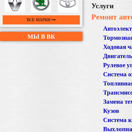
Услуги
Ремонт авт
ВСЕ МАРКИ
Автоэлек
МЫ В ВК
Тормозная
Ходовая ч
Двигател
Рулевое у
Система 
Топливная
Трансмис
Замена те
Кузов
Система 
Выхлопна