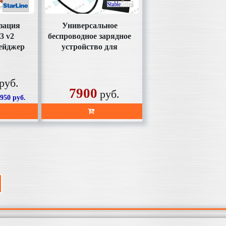
зация
Универсальное
3 v2
беспроводное зарядное
ейджер
устройство для
пуск
телефона SD-AC1001
Parafa
руб.
7900
руб.
7950
руб.