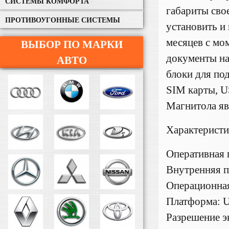
СИСТЕМЫ КОМФОРТА
габариты сво
ПРОТИВОУГОННЫЕ СИСТЕМЫ
установить и
месяцев с мо
ВЫБОР ПО МАРКИ
документы на
АВТО
блоки для по
SIM карты, U
Магнитола яв
Характерист
Оперативная 
Внутренняя п
Операционная
Платформа: U
Разрешение э