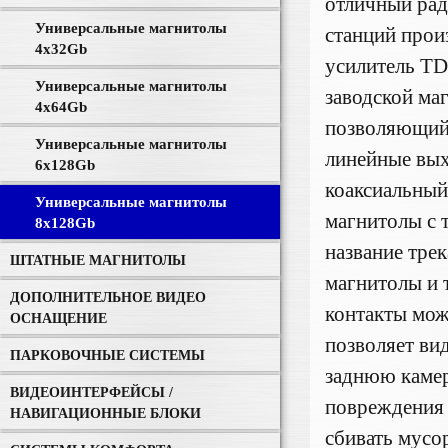
отличный рад
Универсальные магнитолы
станций прои
4x32Gb
усилитель TD
Универсальные магнитолы
заводской ма
4x64Gb
позволяющий 
Универсальные магнитолы
линейные вых
6x128Gb
коаксиальный
Универсальные магнитолы
магнитолы с 
8x128Gb
название тре
ШТАТНЫЕ МАГНИТОЛЫ
магнитолы и 
ДОПОЛНИТЕЛЬНОЕ ВИДЕО
контакты мож
ОСНАЩЕНИЕ
позволяет ви
ПАРКОВОЧНЫЕ СИСТЕМЫ
заднюю камер
ВИДЕОИНТЕРФЕЙСЫ /
повреждения 
НАВИГАЦИОННЫЕ БЛОКИ
сбивать мусо