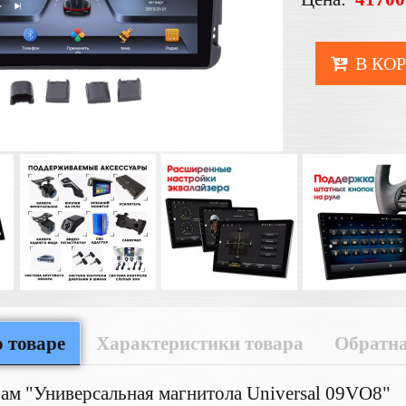
В КО
 товаре
Характеристики товара
Обратна
ам "Универсальная магнитола Universal 09VO8"