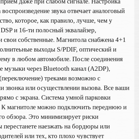
рием даже при слабом сигнале. Настройка
 воспроизведение звука отвечает аналоговый
тво, которое, как правило, лучше, чем у
 DSP и 16-ти полосный эквалайзер,
и свои собственные. Магнитола снабжена 4+1
олнитеьные выходы S/PDIF, оптический и
тему в любом автомобиле. После соединения
 музыки через Bluetooth канал (A2DP),
 (переключение) треками возможно с
ии звонка или осуществлении вызова. Все ваши
рямо с экрана. Система умной парковки
. К магнитоле можно подключить переднюю и
го обзора. Это минимизирует риски
 перестанете наезжать на бордюры или
ителей или тех, кто плохо чувствует