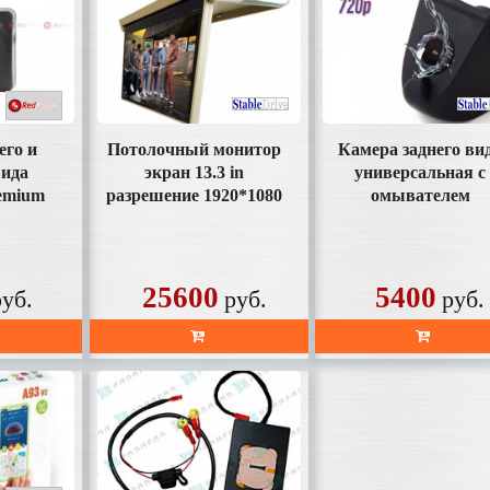
его и
Потолочный монитор
Камера заднего ви
вида
экран 13.3 in
универсальная с
emium
разрешение 1920*1080
омывателем
он)
на Android 8.1
(HD130AHD)
ая
(1.5+16Gb)
(SDTech133AHD)
25600
5400
руб.
руб.
руб.