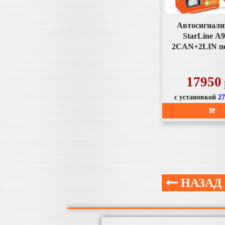
Автосигнали
StarLine А9
2CAN+2LIN п
ж/к, автоза
17950
с установкой
2
НАЗАД