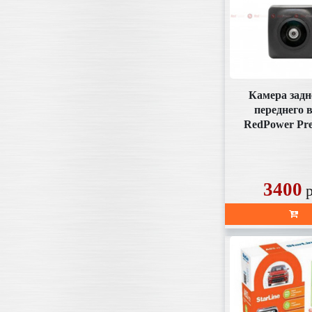
Камера задн
переднего 
RedPower Pr
(под плаф
аналогов
3400