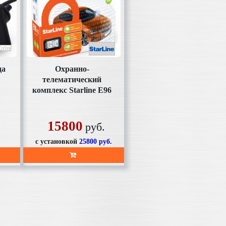
да
Охранно-
телематический
комплекс Starline Е96
v2 BT 2CAN+4LIN
пейджер ж/к,
автозапуск
15800
руб.
с установкой
25800
руб.