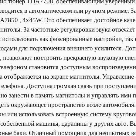
ио тюнер TDA7708, обеспечивающим уверенный п
зводится в автоматическом или ручном режиме. За
A7850 , 4x45W. Это обеспечивает достойное качес
гнитолы. За частотные регулировки звука отвечает
использовать как фиксированные настройки, так 
одами для подключения внешнего усилителя. Доп
, позволяют построить прекрасную звуковую сис
телефоном становится доступным воспроизведение
ка отображается на экране магнитолы. Управление
телефона. Доступна громкая связь при поступлен
но занести в память магнитолы и управлять ими п
деть окружающее пространство возле автомобиля
ы или использовать встроенную систему кругово
собственной машины, царапины у других авто. Вы
рные баки. Отличный помощник для неопытных вод