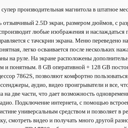
 супер производительная магнитола в штатное ме
ь отзывчивый 2.5D экран, размером дюймов, с раз
спроизводит любые изображения и наслаждаться 
равляется с тачскрин экрана. Меню переведено на
онятная, легко осваивается после нескольких на
ны на руле. На экране расположены дополнительн
м и понятным. 8 GB оперативной + 128 GB посто
ессор 7862S, позволяют комфортно пользовать
ссенджеры, аудио, видео проигрыватели и все, чт
на на две части, что дает возможность одновреме
радио. Подключение интернета, с помощью встроен
истине универсальным средством и позволяет в р
ку, смотреть видео и получать много другой разн