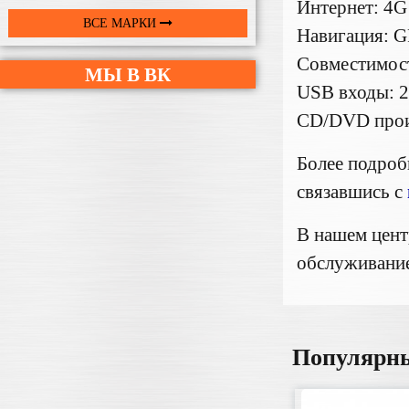
Интернет: 4G
ВСЕ МАРКИ
Навигация: G
Совместимост
МЫ В ВК
USB входы: 
CD/DVD проиг
Более подро
связавшись с
В нашем цент
обслуживание
Популярн