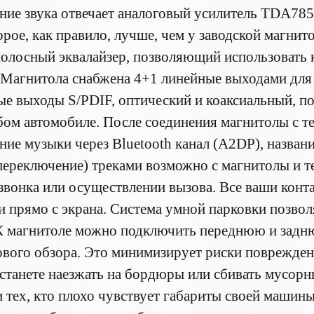
ние звука отвечает аналоговый усилитель TDA785
орое, как правило, лучше, чем у заводской магнит
полосный эквалайзер, позволяющий использовать к
 Магнитола снабжена 4+1 линейные выходами для
е выходы S/PDIF, оптический и коаксиальный, п
бом автомобиле. После соединения магнитолы с 
ние музыки через Bluetooth канал (A2DP), названи
переключение) треками возможно с магнитолы и т
звонка или осуществлении вызова. Все ваши конт
и прямо с экрана. Система умной парковки позво
К магнитоле можно подключить переднюю и задн
ового обзора. Это минимизирует риски поврежде
естанете наезжать на бордюры или сбивать мусо
и тех, кто плохо чувствует габариты своей машин