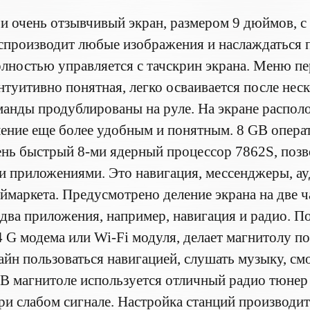
и очень отзывчивый экран, размером 9 дюймов, с 
спроизводит любые изображения и наслаждаться п
лностью управляется с тачскрин экрана. Меню пе
нтуитивно понятная, легко осваивается после нес
анды продублированы на руле. На экране распо
ление еще более удобным и понятным. 8 GB опера
нь быстрый 8-ми ядерный процессор 7862S, поз
 приложениями. Это навигация, мессенджеры, ауд
леймаркета. Предусмотрено деление экрана на две 
 два приложения, например, навигация и радио. 
4 G модема или Wi-Fi модуля, делает магнитолу п
айн пользоваться навигацией, слушать музыку, см
В магнитоле используется отличный радио тюн
ри слабом сигнале. Настройка станций производит