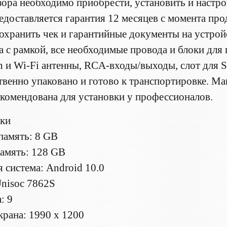
зора необходимо приобрести, установить и настр
едоставляется гарантия 12 месяцев с момента про
охранить чек и гарантийные документы на устрой
а с рамкой, все необходимые провода и блоки для
h и Wi-Fi антенны, RCA-входы/выходы, слот для 
ственно упаковано и готово к транспортировке. М
екомендована для установки у профессионалов.
ики
память: 8 GB
амять: 128 GB
 система: Android 10.0
nisoc 7862S
: 9
крана: 1990 x 1200