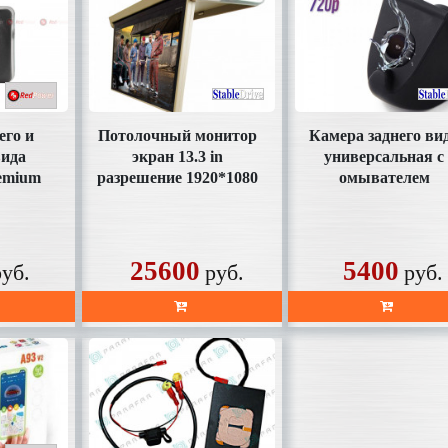
его и
Потолочный монитор
Камера заднего ви
вида
экран 13.3 in
универсальная с
emium
разрешение 1920*1080
омывателем
он)
на Android 8.1
(HD130AHD)
ая
(1.5+16Gb)
(SDTech133AHD)
25600
5400
руб.
руб.
руб.