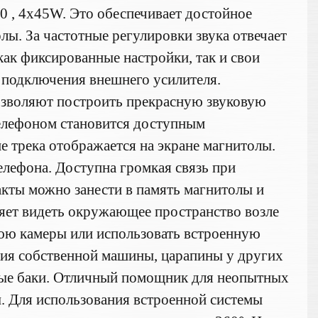
0 , 4x45W. Это обеспечивает достойное
олы. За частотные регулировки звука отвечает
ак фиксированные настройки, так и свои
 подключения внешнего усилителя.
озволяют построить прекрасную звуковую
телефоном становится доступным
е трека отображается на экране магнитолы.
елефона. Доступна громкая связь при
акты можно занести в память магнитолы и
ляет видеть окружающее пространство возле
юю камеры или использовать встроенную
ния собственной машины, царапины у других
рные баки. Отличный помощник для неопытных
ы. Для использования встроенной системы