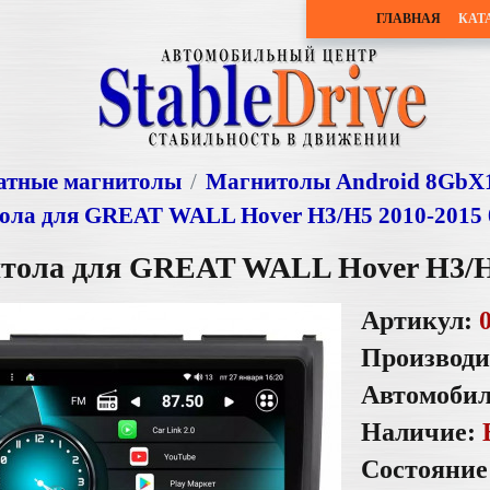
ГЛАВНАЯ
КАТ
тные магнитолы
Магнитолы Android 8GbХ
ола для GREAT WALL Hover H3/H5 2010-2015
тола для GREAT WALL Hover H3/H
Артикул:
Производи
Автомоби
Наличие:
Состояние