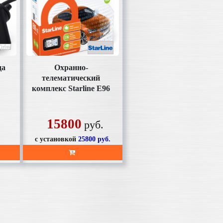
да
Охранно-
телематический
комплекс Starline Е96
v2 BT 2CAN+4LIN
пейджер ж/к,
автозапуск
15800
руб.
с установкой
25800
руб.