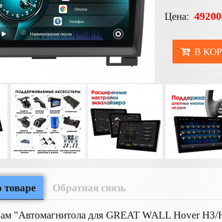
Цена:
49200
В КО
 товаре
Обратная связь
Вам "Автомагнитола для GREAT WALL Hover H3