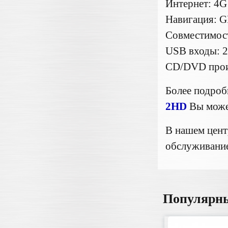
Интернет: 4G
Навигация: G
Совместимост
USB входы: 
CD/DVD проиг
Более подро
2HD
Вы може
В нашем цент
обслуживание
Популярн