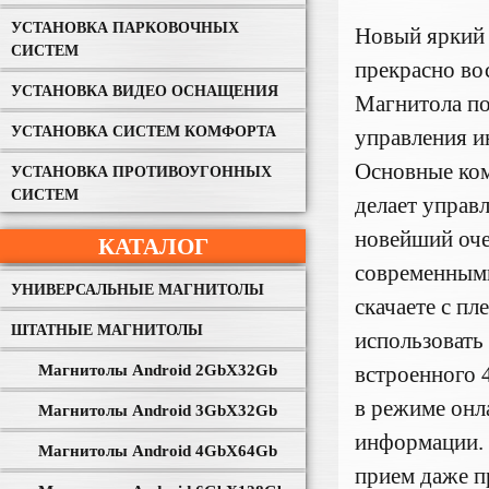
УСТАНОВКА ПАРКОВОЧНЫХ
Новый яркий 
СИСТЕМ
прекрасно во
УСТАНОВКА ВИДЕО ОСНАЩЕНИЯ
Магнитола по
УСТАНОВКА СИСТЕМ КОМФОРТА
управления и
Основные ком
УСТАНОВКА ПРОТИВОУГОННЫХ
СИСТЕМ
делает управ
новейший оче
КАТАЛОГ
современными
УНИВЕРСАЛЬНЫЕ МАГНИТОЛЫ
скачаете с п
ШТАТНЫЕ МАГНИТОЛЫ
использовать
Магнитолы Android 2GbХ32Gb
встроенного 
в режиме онл
Магнитолы Android 3GbХ32Gb
информации. 
Магнитолы Android 4GbХ64Gb
прием даже п