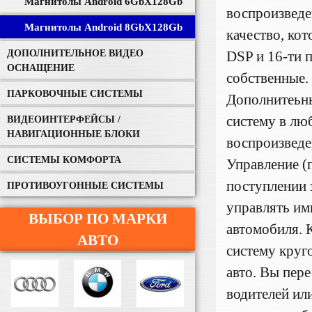
Магнитолы Android 6GbХ128Gb
воспроизведе
Магнитолы Android 8GbХ128Gb
качество, кот
ДОПОЛНИТЕЛЬНОЕ ВИДЕО
DSP и 16-ти 
ОСНАЩЕНИЕ
собственные.
ПАРКОВОЧНЫЕ СИСТЕМЫ
Дополнитеьны
систему в лю
ВИДЕОИНТЕРФЕЙСЫ /
НАВИГАЦИОННЫЕ БЛОКИ
воспроизведе
СИСТЕМЫ КОМФОРТА
Управление (
поступлении 
ПРОТИВОУГОННЫЕ СИСТЕМЫ
управлять им
ВЫБОР ПО МАРКИ
автомобиля. 
АВТО
систему круг
авто. Вы пер
водителей ил