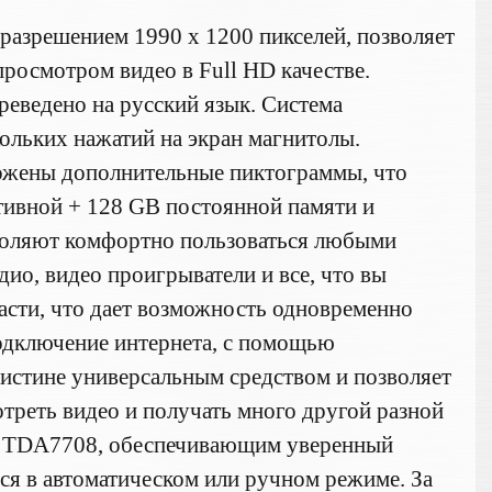
разрешением 1990 х 1200 пикселей, позволяет
росмотром видео в Full HD качестве.
реведено на русский язык. Система
кольких нажатий на экран магнитолы.
ложены дополнительные пиктограммы, что
тивной + 128 GB постоянной памяти и
воляют комфортно пользоваться любыми
ио, видео проигрыватели и все, что вы
части, что дает возможность одновременно
Подключение интернета, с помощью
оистине универсальным средством и позволяет
отреть видео и получать много другой разной
ер TDA7708, обеспечивающим уверенный
ся в автоматическом или ручном режиме. За