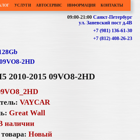
АЛОГ
УСЛУГИ
АВТОСЕРВИС
ИНФОРМАЦИЯ
КОНТАКТЫ
09:00-21:00
Санкт-Петербург
ул. Заневский пост д.4В
+7 (981) 136-61-30
+7 (812) 408-26-23
128Gb
 09VO8-2HD
5 2010-2015 09VO8-2HD
09VO8_2HD
тель:
VAYCAR
ль:
Great Wall
В наличии
 товара:
Новый