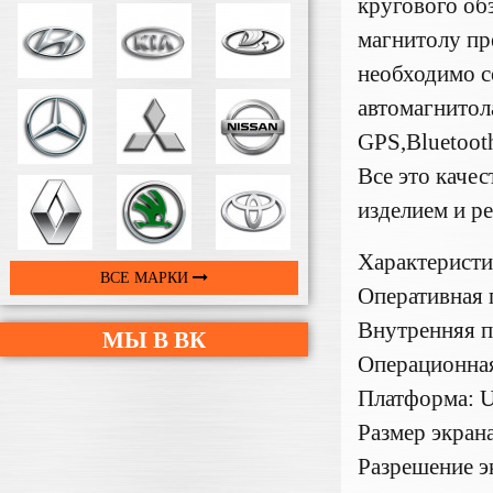
кругового об
магнитолу пр
необходимо с
автомагнитол
GPS,Bluetoot
Все это каче
изделием и р
Характерист
ВСЕ МАРКИ
Оперативная 
Внутренняя п
МЫ В ВК
Операционная
Платформа: U
Размер экрана
Разрешение э