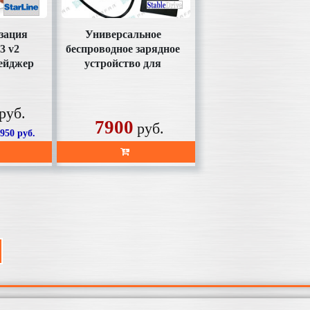
зация
Универсальное
3 v2
беспроводное зарядное
ейджер
устройство для
пуск
телефона SD-AC1001
Parafa
руб.
7900
руб.
7950
руб.