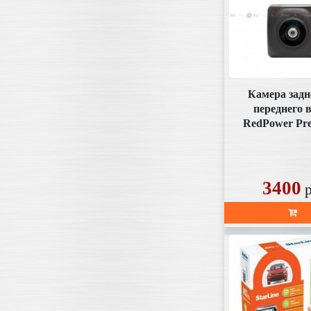
Камера задн
переднего 
RedPower Pr
(под плаф
аналогов
3400