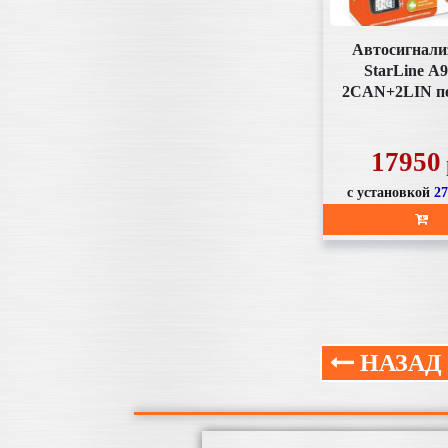
Автосигнали
StarLine А9
2CAN+2LIN п
ж/к, автоза
17950
с установкой
2
НАЗАД