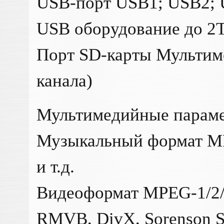
USB-порт USB1; USB2;
USB оборудование до 2T
Порт SD-карты Мультиме
канала)
Мультимедийные парам
Музыкальный формат M
и т.д.
Видеоформат MPEG-1/2/4
RMVB, DivX, Sorenson S