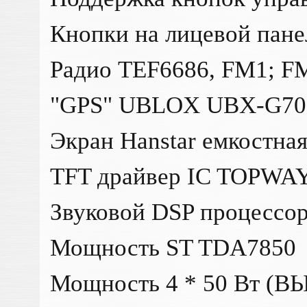
Кнопки на лицевой пан
Радио TEF6686, FM1; F
"GPS" UBLOX UBX-G70
Экран Hanstar емкостная
TFT драйвер IC TOPWA
Звуковой DSP процессо
Мощность ST TDA7850
Мощность 4 * 50 Вт (В