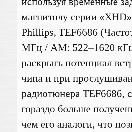
используя временные за
магнитолу серии «XHD»,
Phillips, TEF6686 (Част
МГц / AM: 522–1620 кГц
раскрыть потенциал вст
чипа и при прослушиван
радиотюнера TEF6686, с
гораздо больше получен
чем его аналоги, что по