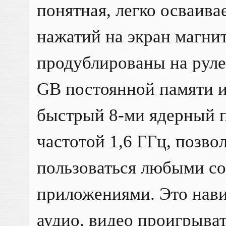
понятная, легко осваива
нажатий на экран магн
продублированы на руле
GB постоянной памяти 
быстрый 8-ми ядерный п
частотой 1,6 ГГц, позв
пользоваться любыми с
приложениями. Это нави
аудио, видео проигрыват