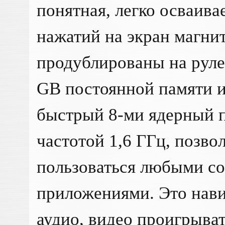
понятная, легко осваива
нажатий на экран магн
продублированы на руле
GB постоянной памяти 
быстрый 8-ми ядерный п
частотой 1,6 ГГц, позв
пользоваться любыми с
приложениями. Это нави
аудио, видео проигрыват