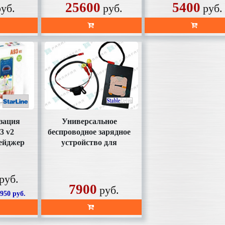
25600
5400
руб.
руб.
руб.
зация
Универсальное
3 v2
беспроводное зарядное
ейджер
устройство для
пуск
телефона SD-AC1001
Parafa
руб.
7900
руб.
7950
руб.