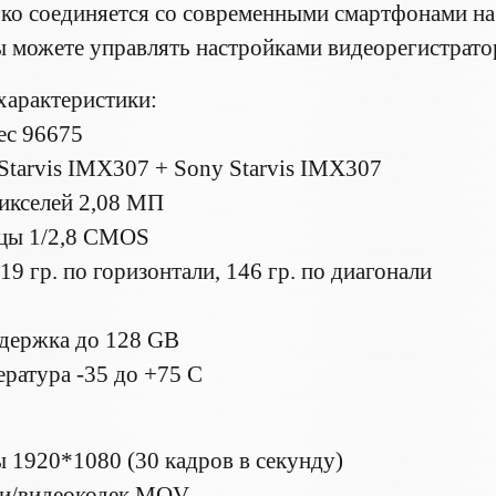
егко соединяется со современными смартфонами на
 можете управлять настройками видеорегистратор
характеристики:
ec 96675
Starvis IMX307 + Sony Starvis IMX307
икселей 2,08 МП
ицы 1/2,8 CMOS
19 гр. по горизонтали, 146 гр. по диагонали
держка до 128 GB
ература -35 до +75 C
1920*1080 (30 кадров в секунду)
си/видеокодек MOV