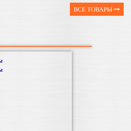
ВСЕ ТОВАРЫ
ы
ы