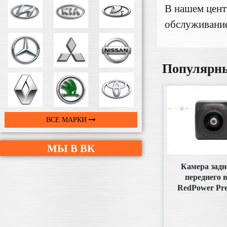
В нашем цент
обслуживание
Популярн
ВСЕ МАРКИ
МЫ В ВК
Камера задн
переднего 
RedPower Pr
(под плаф
аналогов