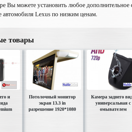
ре Вы можете установить любое дополнительное 
 автомобиля Lexus по низким ценам.
ые товары
его и
Потолочный монитор
Камера заднего ви
вида
экран 13.3 in
универсальная с
emium
разрешение 1920*1080
омывателем
он)
на Android 8.1
(HD130AHD)
ая
(1.5+16Gb)
(SDTech133AHD)