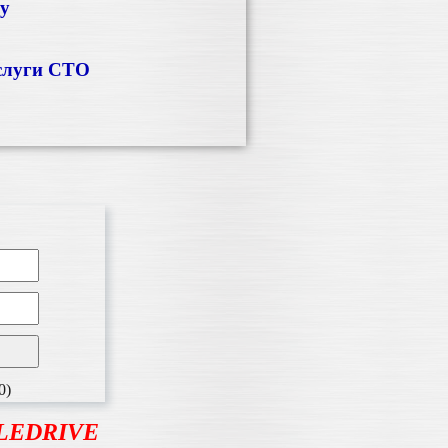
ку
слуги СТО
0)
BLEDRIVE