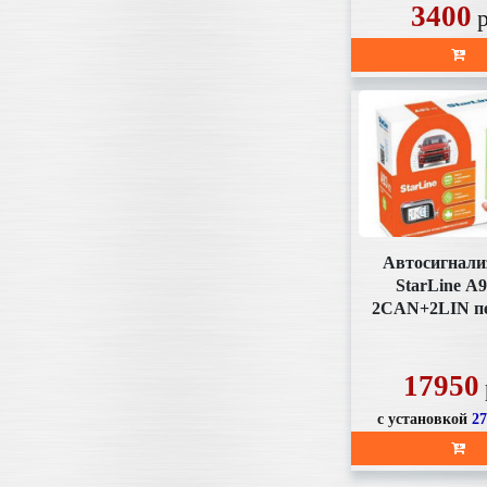
3400
Автосигнали
StarLine А9
2CAN+2LIN п
ж/к, автоза
17950
с установкой
2