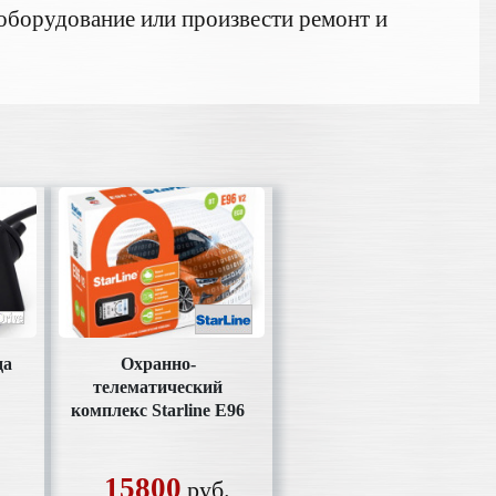
оборудование или произвести ремонт и
да
Охранно-
телематический
комплекс Starline Е96
v2 BT 2CAN+4LIN
пейджер ж/к,
автозапуск
15800
руб.