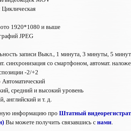
 Циклическая
фото 1920*1080 и выше
графий JPEG
ность записи Выкл., 1 минута, 3 минуты, 5 мину
т. синхронизация со смартфоном, автомат. наложе
спозиции -2/+2
о Автоматический
кий, средний и высокий уровень
, английский и т. д.
бную информацию про
Штатный видеорегистрат
м)
Вы можете получить связавшись с
нами
.