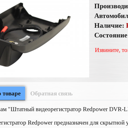
Производи
Автомоби
Наличие:
Состояние
Извините, то
 товаре
Обратная связь
ам "Штатный видеорегистратор Redpower DVR-LE
егистратор Redpower предназначен для скрытной у