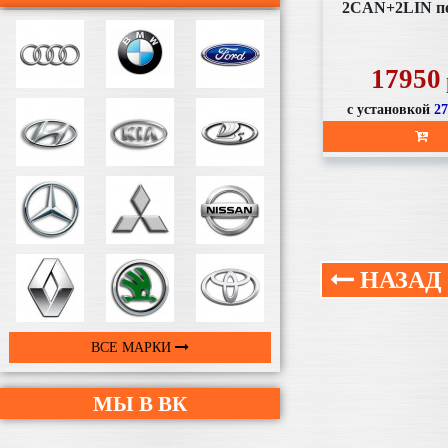
2CAN+2LIN п
ж/к, автоза
17950
с установкой
2
НАЗАД
ВСЕ МАРКИ
МЫ В ВК