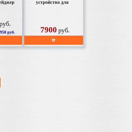
ейджер
устройство для
пуск
телефона SD-AC1001
Parafa
руб.
7900
руб.
7950
руб.