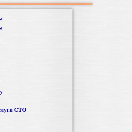
ы
ы
ку
слуги СТО