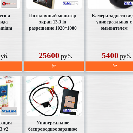
его и
Потолочный монитор
Камера заднего ви
вида
экран 13.3 in
универсальная с
emium
разрешение 1920*1080
омывателем
он)
на Android 8.1
(HD130AHD)
ая
(1.5+16Gb)
(SDTech133AHD)
25600
5400
руб.
руб.
руб.
зация
Универсальное
3 v2
беспроводное зарядное