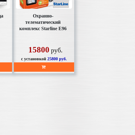
да
Охранно-
телематический
комплекс Starline Е96
v2 BT 2CAN+4LIN
пейджер ж/к,
автозапуск
15800
руб.
с установкой
25800
руб.