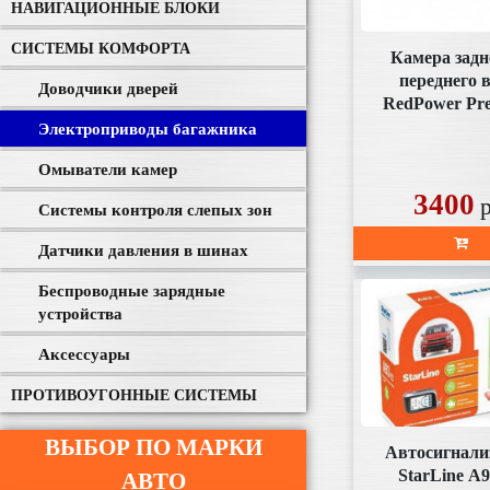
НАВИГАЦИОННЫЕ БЛОКИ
СИСТЕМЫ КОМФОРТА
Камера задн
переднего 
Доводчики дверей
RedPower Pr
(под плаф
Электроприводы багажника
аналогов
Омыватели камер
3400
Системы контроля слепых зон
Датчики давления в шинах
Беспроводные зарядные
устройства
Аксессуары
ПРОТИВОУГОННЫЕ СИСТЕМЫ
ВЫБОР ПО МАРКИ
Автосигнали
StarLine А9
АВТО