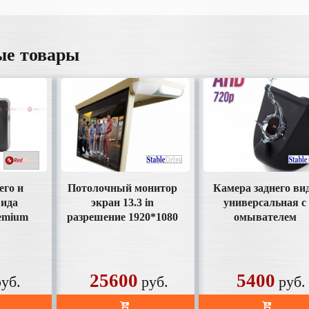
ые товары
его и
Потолочный монитор
Камера заднего ви
вида
экран 13.3 in
универсальная с
emium
разрешение 1920*1080
омывателем
он)
на Android 8.1
(HD130AHD)
ая
(1.5+16Gb)
(SDTech133AHD)
25600
5400
руб.
руб.
руб.