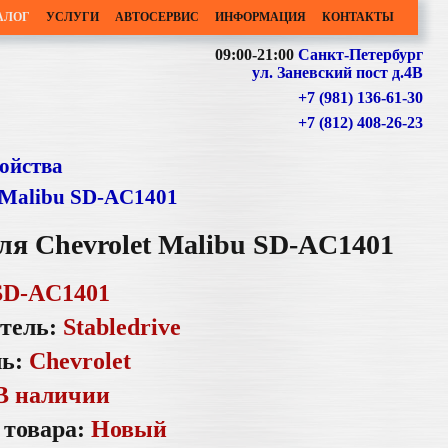
АЛОГ
УСЛУГИ
АВТОСЕРВИС
ИНФОРМАЦИЯ
КОНТАКТЫ
09:00-21:00
Санкт-Петербург
ул. Заневский пост д.4В
+7 (981) 136-61-30
+7 (812) 408-26-23
ойства
t Malibu SD-AC1401
ля Chevrolet Malibu SD-AC1401
SD-AC1401
тель:
Stabledrive
ль:
Chevrolet
В наличии
 товара:
Новый