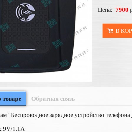
Цена:
7900
В КО
 товаре
Обратная связь
ам "Беспроводное зарядное устройство телефона 
к:9V/1.1A