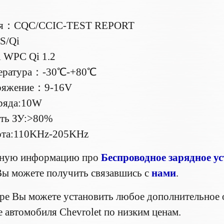
ия：CQC/CCIC-TEST REPORT
S/Qi
 WPC Qi 1.2
пература：-30℃-+80℃
ряжение：9-16V
ряда:10W
ть ЗУ:>80%
тота:110KHz-205KHz
бную информацию про
Беспроводное зарядное ус
Вы можете получить связавшись с
нами
.
ре Вы можете установить любое дополнительное 
 автомобиля Chevrolet по низким ценам.