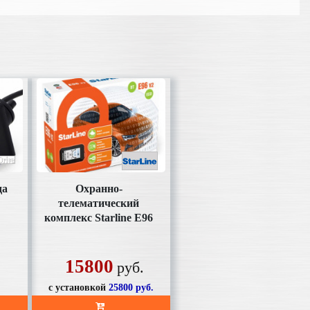
да
Охранно-
телематический
комплекс Starline Е96
v2 BT 2CAN+4LIN
пейджер ж/к,
автозапуск
15800
руб.
с установкой
25800
руб.