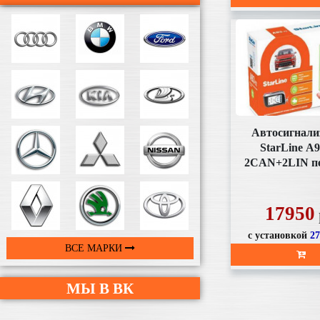
Автосигнали
StarLine А9
2CAN+2LIN п
ж/к, автоза
17950
с установкой
2
ВСЕ МАРКИ
МЫ В ВК