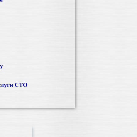
ку
слуги СТО