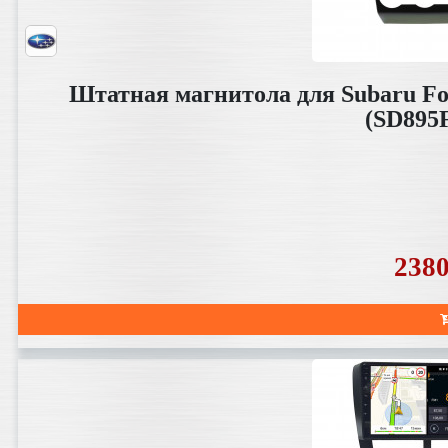
Штатная магнитола для Subaru For
(SD895
238