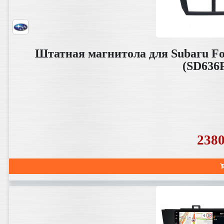
Штатная магнитола для Subaru For
(SD636
238