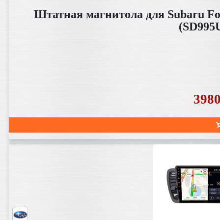
Штатная магнитола для Subaru For
(SD995
398