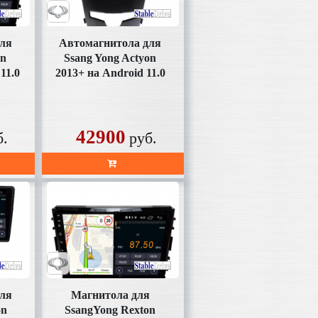
для
Автомагнитола для
on
Ssang Yong Actyon
11.0
2013+ на Android 11.0
(SD355U2K)
42900
б.
руб.
для
Магнитола для
on
SsangYong Rexton