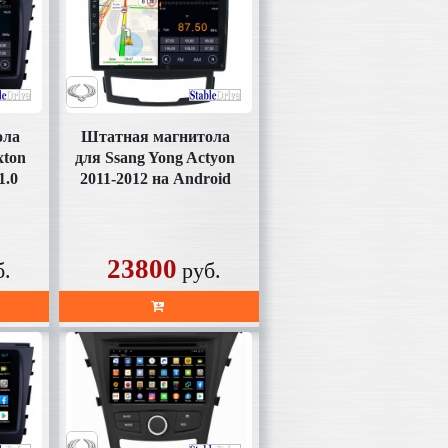
ола
Штатная магнитола
xton
для Ssang Yong Actyon
1.0
2011-2012 на Android
11.0 (SD159FHD)
23800
б.
руб.