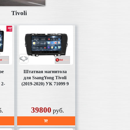
Tivoli
ое
Штатная магнитола
я
для SsangYong Tivoli
 2-
(2019-2020) УК 71099 9
11-
дюймов
5 9
39800
б.
руб.