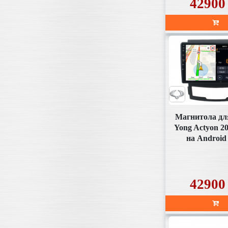
42900
Магнитола дл
Yong Actyon 20
на Android 
(SD159U2
42900