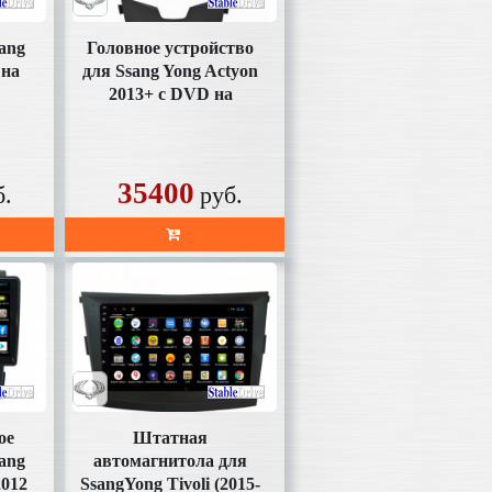
ang
Головное устройство
 на
для Ssang Yong Actyon
2013+ с DVD на
Android 11.0
(SD355XHDDVD)
35400
б.
руб.
ое
Штатная
ang
автомагнитола для
2012
SsangYong Tivoli (2015-