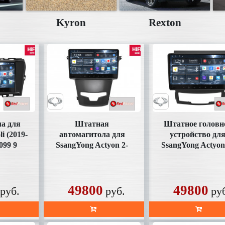
Kyron
Rexton
а для
Штатная
Штатное головн
i (2019-
автомагитола для
устройство дл
099 9
SsangYong Actyon 2-
SsangYong Actyon
в
поколение, рестайлинг
поколение (01.20
(10.2013-01.2021) УК
10.2013) УК 7509
75096 9 дюймов
дюймов
49800
49800
руб.
руб.
ру