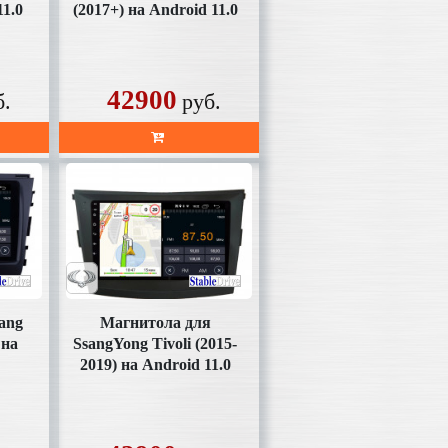
11.0
(2017+) на Android 11.0
(SD356U2K10)
42900
б.
руб.
ang
Магнитола для
 на
SsangYong Tivoli (2015-
2019) на Android 11.0
(SD011U2K)