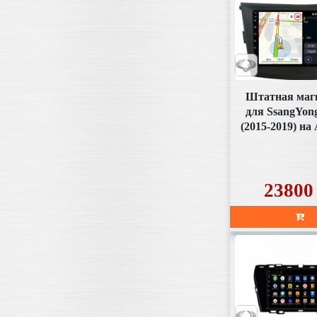
Штатная маг
для SsangYong
(2015-2019) на
11.0 (SD01
23800