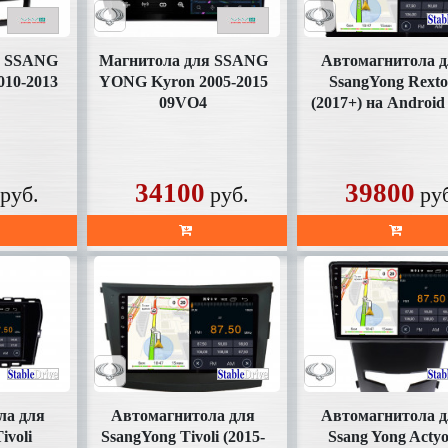
я SSANG
Магнитола для SSANG
Автомагнитола 
010-2013
YONG Kyron 2005-2015
SsangYong Rext
09VO4
(2017+) на Android 
(SD356UHD10)
34100
39800
руб.
руб.
ру
ла для
Автомагнитола для
Автомагнитола 
ivoli
SsangYong Tivoli (2015-
Ssang Yong Acty