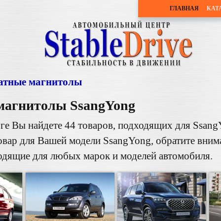
ГЛАВНАЯ
КАТ
тные магнитолы
магнитолы
SsangYong
ге Вы найдете 44 товаров, подходящих для Ssang
овар для Вашей модели SsangYong, обратите вни
дящие для любых марок и моделей автомобиля.