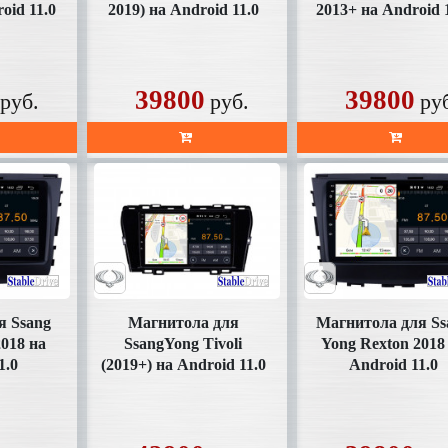
oid 11.0
2019) на Android 11.0
2013+ на Android 
HD)
(SD011UHD)
(SD355UHD)
39800
39800
руб.
руб.
ру
я Ssang
Магнитола для
Магнитола для Ss
2018 на
SsangYong Tivoli
Yong Rexton 2018
1.0
(2019+) на Android 11.0
Android 11.0
K)
(SD357U2K)
(SD356UHD)