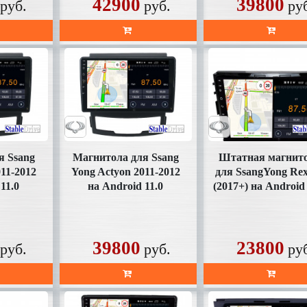
42900
39800
руб.
руб.
ру
я Ssang
Магнитола для Ssang
Штатная магнит
11-2012
Yong Actyon 2011-2012
для SsangYong Re
11.0
на Android 11.0
(2017+) на Android 
K)
(SD159UHD)
(SD356FHD10)
39800
23800
руб.
руб.
ру