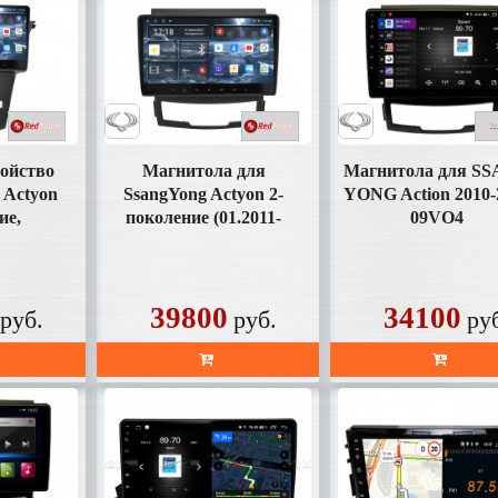
ройство
Магнитола для
Магнитола для S
 Actyon
SsangYong Actyon 2-
YONG Action 2010-
ие,
поколение (01.2011-
09VO4
0.2013-
10.2013) УК 71095 9
1096 9
дюймов
в
39800
34100
руб.
руб.
ру