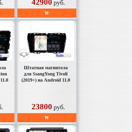
42900
б.
руб.
ола
Штатная магнитола
xton
для SsangYong Tivoli
11.0
(2019+) на Android 11.0
(SD357FHD)
23800
б.
руб.