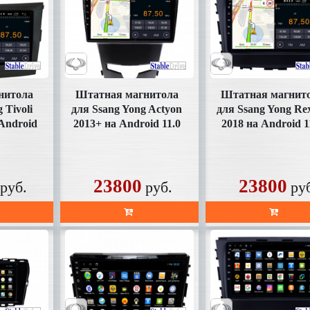
нитола
Штатная магнитола
Штатная магнит
 Tivoli
для Ssang Yong Actyon
для Ssang Yong Re
 Android
2013+ на Android 11.0
2018 на Android 1
1FHD)
(SD355FHD)
(SD356FHD)
23800
23800
руб.
руб.
ру