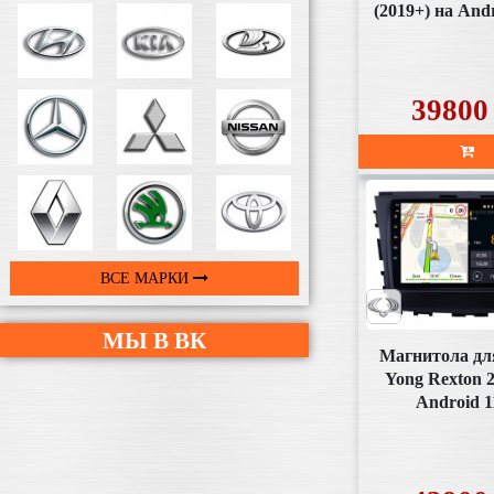
(2019+) на Andr
(SD357U
39800
ВСЕ МАРКИ
МЫ В ВК
Магнитола дл
Yong Rexton 
Android 1
(SD356U2