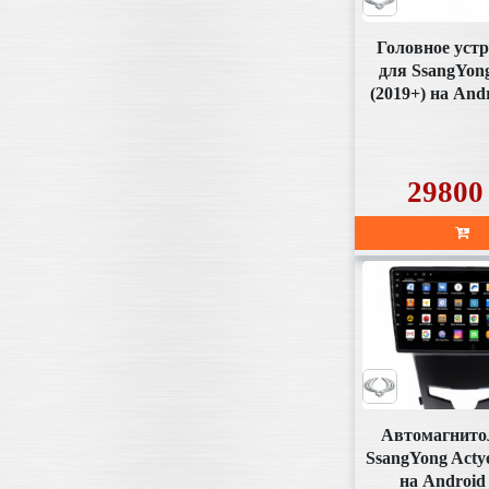
Головное уст
для SsangYong
(2019+) на Andr
(SD357X
29800
Автомагнито
SsangYong Acty
на Android 