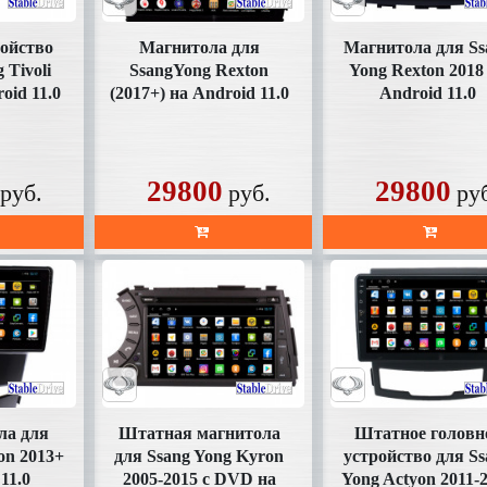
ройство
Магнитола для
Магнитола для Ss
 Tivoli
SsangYong Rexton
Yong Rexton 2018
oid 11.0
(2017+) на Android 11.0
Android 11.0
HD)
(SD356XHD10)
(SD356XHD)
29800
29800
руб.
руб.
ру
ла для
Штатная магнитола
Штатное головн
on 2013+
для Ssang Yong Kyron
устройство для Ss
11.0
2005-2015 c DVD на
Yong Actyon 2011-