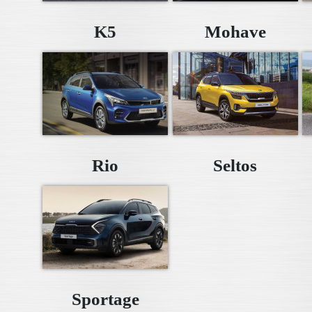
K5
Mohave
Rio
Seltos
Sportage