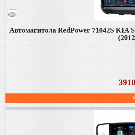
Автомагитола RedPower 71042S KIA S
(2012
391