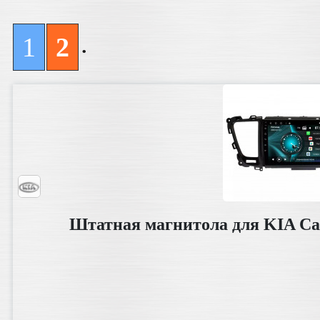
.
1
2
Штатная магнитола для KIA Car