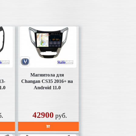
я
Магнитола для
13-
Changan CS35 2016+ на
1.0
Android 11.0
(SD314U2K)
42900
б.
руб.