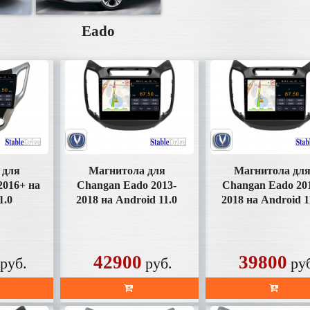
Eado
 для
Магнитола для
Магнитола дл
2016+ на
Changan Eado 2013-
Changan Eado 20
1.0
2018 на Android 11.0
2018 на Android 1
HD)
(SD133U2K)
(SD133UHD)
42900
39800
руб.
руб.
ру