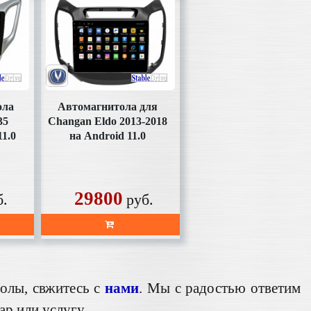
ола
Автомагнитола для
35
Changan Eldo 2013-2018
11.0
на Android 11.0
(SD133XHD)
29800
б.
руб.
олы, свжитесь с
нами
. Мы с радостью ответим
р или услугу.