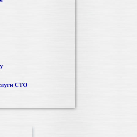
ку
слуги СТО