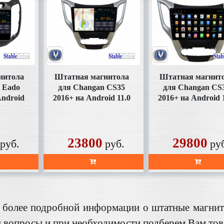
нитола
Штатная магнитола
Штатная магнит
 Eado
для Changan CS35
для Changan CS
Android
2016+ на Android 11.0
2016+ на Android 
3FHD)
(SD314FHD)
(SD314XHD)
23800
29800
руб.
руб.
ру
 более подробной информации о штатные магнит
 вопросы и при необходимости подберем Вам това