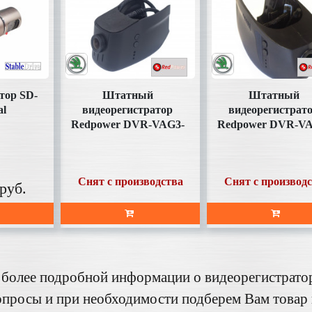
тор SD-
Штатный
Штатный
al
видеорегистратор
видеорегистрат
Redpower DVR-VAG3-
Redpower DVR-VA
N Skoda
N Skoda
Снят с производства
Снят с производ
руб.
 более подробной информации о видеорегистрато
просы и при необходимости подберем Вам товар 