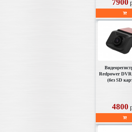
7900
Видеорегист
Redpower DVR
(без SD ка
комплект
4800