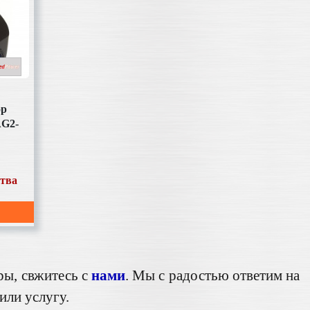
ор
G2-
ства
ры, свжитесь с
нами
. Мы с радостью ответим на
или услугу.