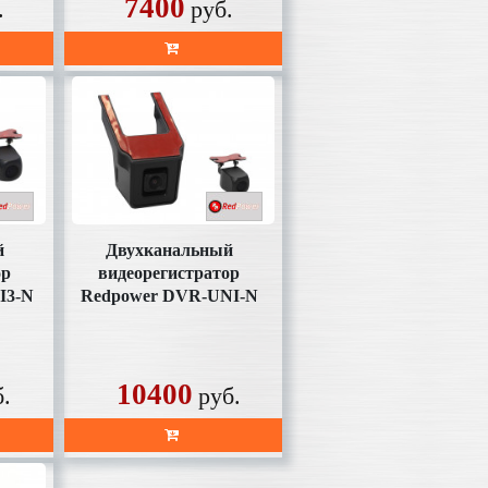
7400
.
руб.
й
Двухканальный
ор
видеорегистратор
I3-N
Redpower DVR-UNI-N
ты в
DUAL (без SD карты в
комплекте)
10400
б.
руб.