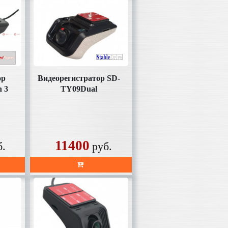
ор
Видеорегистратор SD-
h 3
TY09Dual
11400
б.
руб.