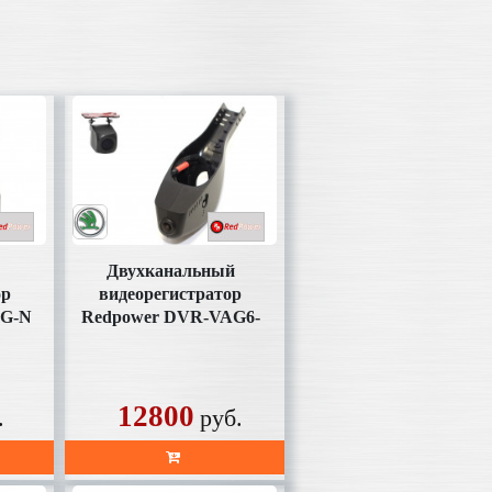
Двухканальный
ор
видеорегистратор
AG-N
Redpower DVR-VAG6-
N DUAL Skoda с
датчиком дождя 2015+
12800
.
руб.