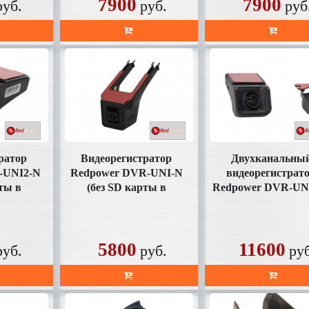
7900
7900
руб.
руб.
руб
ратор
Видеорегистратор
Двухканальны
-UNI2-N
Redpower DVR-UNI-N
видеорегистрат
рты в
(без SD карты в
Redpower DVR-UN
е)
комплекте)
DUAL (без SD кар
комплекте)
5800
11600
руб.
руб.
ру