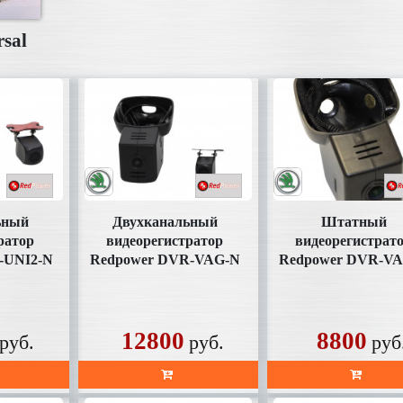
rsal
ьный
Двухканальный
Штатный
ратор
видеорегистратор
видеорегистрат
-UNI2-N
Redpower DVR-VAG-N
Redpower DVR-V
карты в
DUAL Skoda
Skoda
е)
12800
8800
руб.
руб.
руб