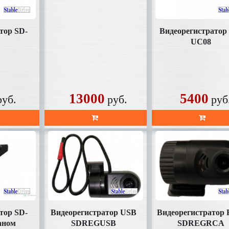
комплекте
тор SD-
Видеорегистратор
UC08
13000
5400
руб.
руб.
руб
тор SD-
Видеорегистратор USB
Видеорегистратор
аном
SDREGUSB
SDREGRCA