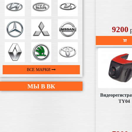
9200
ВСЕ МАРКИ
МЫ В ВК
Видеорегистра
TY04