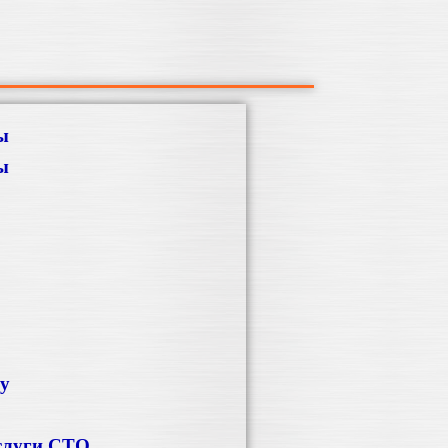
ы
ы
ку
слуги СТО