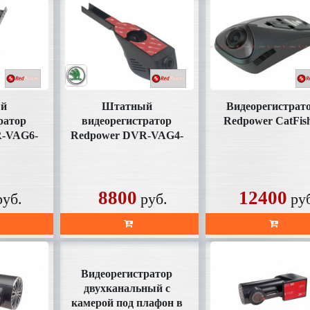
й
Штатный
Видеорегистрат
ратор
видеорегистратор
Redpower CatFis
R-VAG6-
Redpower DVR-VAG4-
тчиком
N Skoda без датчика
15+
дождя
8800
12400
руб.
руб.
ру
Видеорегистратор
двухканальный с
камерой под плафон в