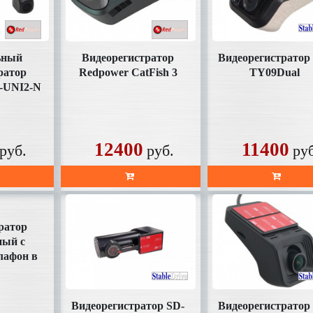
ьный
Видеорегистратор
Видеорегистратор
ратор
Redpower CatFish 3
TY09Dual
-UNI2-N
карты в
е)
12400
11400
руб.
руб.
ру
ратор
ный с
лафон в
те
Видеорегистратор SD-
Видеорегистратор