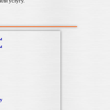
или услугу.
ы
ы
ку