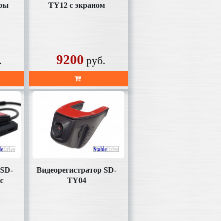
еры
TY12 с экраном
9200
.
руб.
 SD-
Видеорегистратор SD-
с
TY04