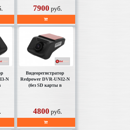
7900
б.
руб.
ор
Видеорегистратор
I3-N
Redpower DVR-UNI2-N
в
(без SD карты в
комплекте)
4800
.
руб.