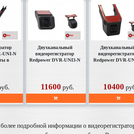
ратор
Двухканальный
Двухканальны
R-UNI-N
видеорегистратор
видеорегистрат
рты в
Redpower DVR-UNI3-N
Redpower DVR-UN
е)
DUAL (без SD карты в
DUAL (без SD кар
комплекте)
комплекте)
11600
10400
руб.
руб.
ру
 более подробной информации о видеорегистрато