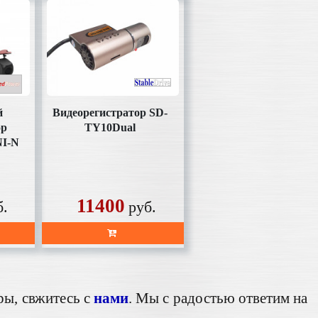
й
Видеорегистратор SD-
ор
TY10Dual
I-N
ты в
11400
б.
руб.
ры, свжитесь с
нами
. Мы с радостью ответим на