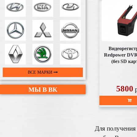
Видеорегист
Redpower DV
(без SD ка
комплект
ВСЕ МАРКИ
5800
МЫ В ВК
Для получения