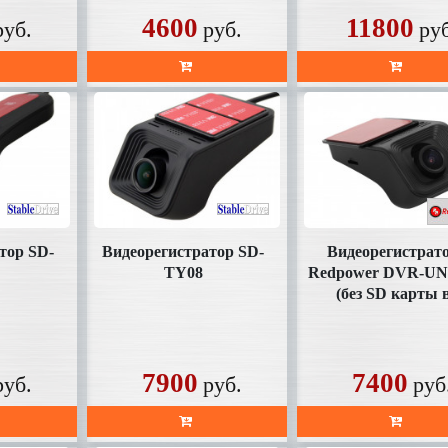
4600
11800
руб.
руб.
ру
тор SD-
Видеорегистратор SD-
Видеорегистрат
TY08
Redpower DVR-UN
(без SD карты 
комплекте)
7900
7400
руб.
руб.
руб