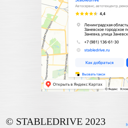
© STABLE
DRIVE
2023
К